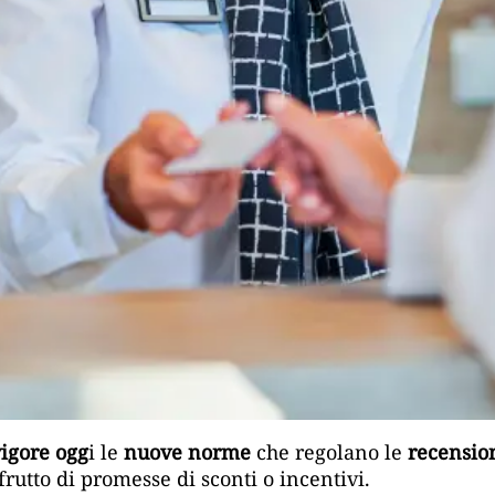
igore ogg
i le
nuove norme
che regolano le
recensio
o frutto di promesse di sconti o incentivi.