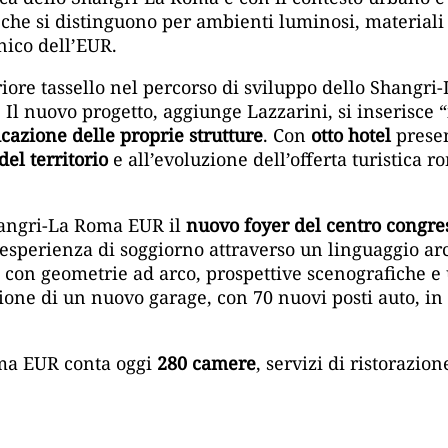
 che si distinguono per ambienti luminosi, materiali 
nico dell’EUR.
riore tassello nel percorso di sviluppo dello Shangr
 Il nuovo progetto, aggiunge Lazzarini, si inserisce
icazione delle proprie strutture
. Con
otto hotel
presen
del territorio
e all’evoluzione dell’offerta turistica 
hangri-La Roma EUR il
nuovo foyer del centro congres
’esperienza di soggiorno attraverso un linguaggio arc
 con geometrie ad arco, prospettive scenografiche e u
one di un nuovo garage, con 70 nuovi posti auto, in a
ma EUR conta oggi
280 camere
, servizi di ristorazi