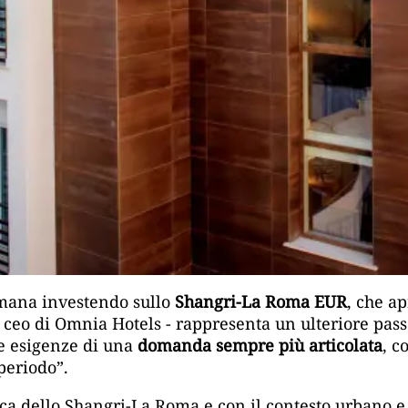
romana investendo sullo
Shangri-La Roma EUR
, che a
, ceo di Omnia Hotels - rappresenta un ulteriore pas
le esigenze di una
domanda sempre più articolata
, c
periodo”.
nica dello Shangri-La Roma e con il contesto urbano e 