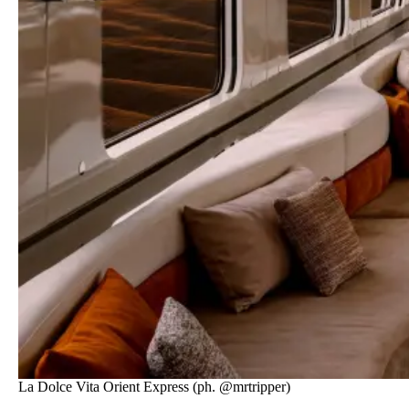
La Dolce Vita Orient Express
(ph. @mrtripper)