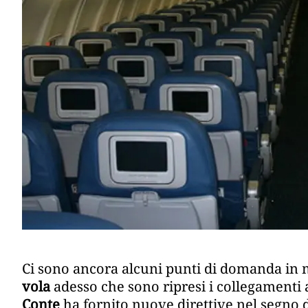
Ci sono ancora alcuni punti di domanda in 
vola
adesso che sono ripresi i collegamenti 
Conte
ha fornito nuove direttive nel segno d