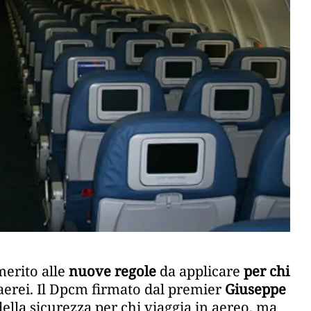
merito alle
nuove regole
da applicare
per chi
aerei. Il Dpcm firmato dal premier
Giuseppe
ella sicurezza per chi viaggia in aereo, ma