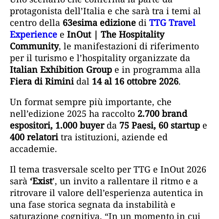
protagonista dell’Italia e che sarà tra i temi al
centro della
63esima edizione
di
TTG Travel
Experience
e
InOut | The Hospitality
Community
, le manifestazioni di riferimento
per il turismo e l’hospitality organizzate da
Italian Exhibition Group
e in programma alla
Fiera di Rimini
dal
14 al 16 ottobre 2026
.
Un format sempre più importante, che
nell’edizione 2025 ha raccolto
2.700 brand
espositori, 1.000 buyer
da
75 Paesi, 60 startup
e
400 relatori
tra istituzioni, aziende ed
accademie.
Il tema trasversale scelto per TTG e InOut 2026
sarà
‘Exist
’, un invito a rallentare il ritmo e a
ritrovare il valore dell’esperienza autentica in
una fase storica segnata da instabilità e
saturazione cognitiva. “In un momento in cui