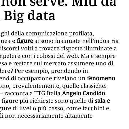
l non serve. Miti da
i Big data
 maghi della comunicazione profilata,
 queste
figure
si sono insinuate nell’industria
iscorsi volti a trovare risposte illuminate a
ompetere con i colossi del web. Ma è sempre
esa e restare sul mercato assumere uno di
endere? Per esempio, prendendo in
trend di occupazione rivelano un
fenomeno
gono, prevalentemente, quelle classiche.
– racconta a TTG Italia
Angelo Candido
,
 figure più richieste sono quelle di
sala e
gure di livello più basso, come facchini e
ofili non necessariamente altamente