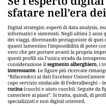
Se l’esperto digita
sfatare nell’era de
Digital strategist, esperti di data analysis,
informatici e sistemisti. Negli ultimi 2 anni
dei viaggi, diventando protagoniste di quei d
quanti lamentino l'impossibilità di poter c
vero che per portare avanti la propria impr
questi profili sia l’unica strada da intrapr
considerazione il
segmento alberghiero
, i 
interessante
. Le figure più ricercate riman
“Rifacendoci ai dati Excelsior UnionCamere 
capo servizio sindacale di Federalberghi – le
cucina
(cuochi e aiuto cuochi). Seguite da fi
cameriere ai piani”. Si tratta, quindi, di pr
specializzati e non digital oriented.