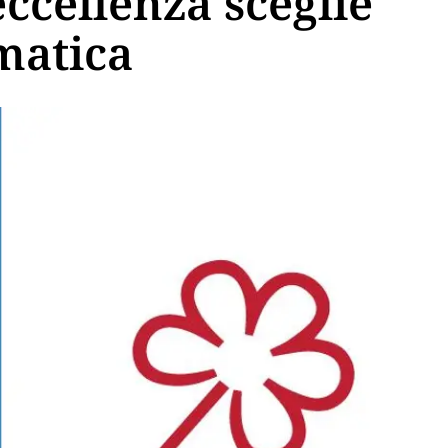
eccellenza sceglie
matica