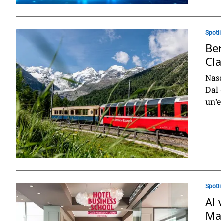
Spotl
Be
Cla
Nasc
Dal 
un’e
Spotl
Al 
Ma