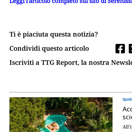
Leggi l’articolo completo sul sito di Serenis
Ti è piaciuta questa notizia?
Condividi questo articolo
Iscriviti a TTG Report, la nostra Newsl
Spotl
Acq
sci
All’