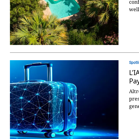
con
well
Spotl
L’I
Pay
Altr
pres
gene