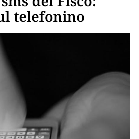
 sms del Fisco:
ul telefonino