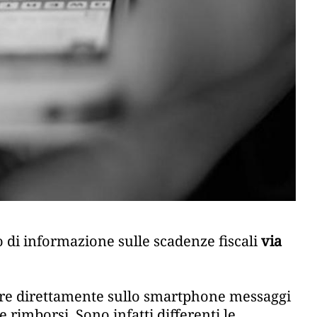
io di informazione sulle scadenze fiscali
via
vere direttamente sullo smartphone messaggi
rimborsi. Sono infatti differenti le