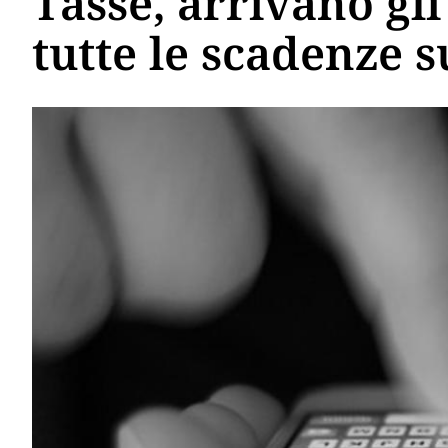
Tasse, arrivano gli
tutte le scadenze s