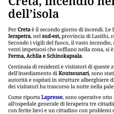
Creta, incendio ne
dell’isola
Per
Creta
è il secondo giorno di incendi. L
Ierapetra
, nel
sud-est,
provincia di Lasithi, 
Secondo i vigili del fuoco, il vasto incendio,
venti impetuosi che soffiano nella zona, si è 
Ferma, Achlia e Schinokapsala
.
Centinaia di residenti e visitatori di queste
dell’insediamento di
Koutsounari
, sono stat
autorità e ospitati in strutture alberghiere d
dei visitatori ha trascorso la notte nella pal
Come riporta
Lapresse
, sono operative ott
all’ospedale generale di Ierapetra tre cittad
con ferite lievi e un cittadino con problemi d