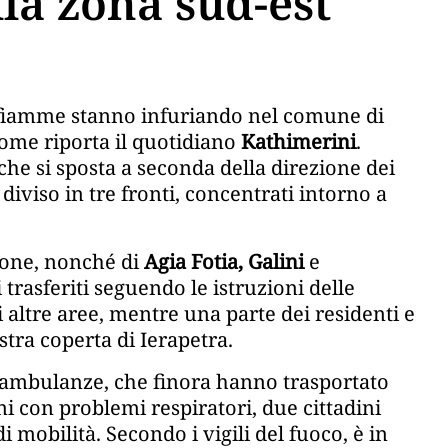
lla zona sud-est
e fiamme stanno infuriando nel comune di
come riporta il quotidiano
Kathimerini
.
 che si sposta a seconda della direzione dei
diviso in tre fronti, concentrati intorno a
 zone, nonché di
Agia Fotia, Galini
e
i trasferiti seguendo le istruzioni delle
i altre aree, mentre una parte dei residenti e
estra coperta di Ierapetra.
o ambulanze, che finora hanno trasportato
ini con problemi respiratori, due cittadini
i mobilità. Secondo i vigili del fuoco, è in