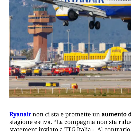
Ryanair
non ci sta e promette un
aumento dei
stagione estiva. “La compagnia non sta riduce
statement inviato a TTG Italia -. Al contrario,