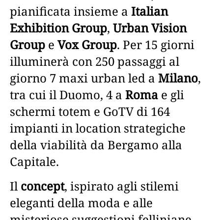
pianificata insieme a
Italian
Exhibition Group
,
Urban Vision
Group
e
Vox Group
. Per 15 giorni
illuminerà con 250 passaggi al
giorno 7 maxi urban led a
Milano
,
tra cui il Duomo, 4 a
Roma
e gli
schermi totem e GoTV di 164
impianti in location strategiche
della viabilità da Bergamo alla
Capitale.
Il
concept
, ispirato agli stilemi
eleganti della moda e alle
misteriose suggestioni felliniane,