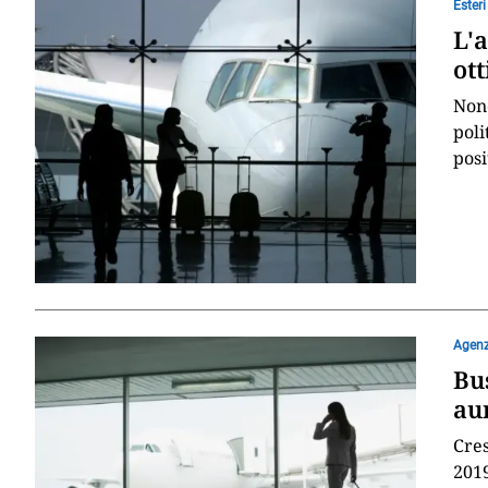
Esteri
L'a
ott
Nono
poli
posi
Agenz
Bu
aum
Cres
2019