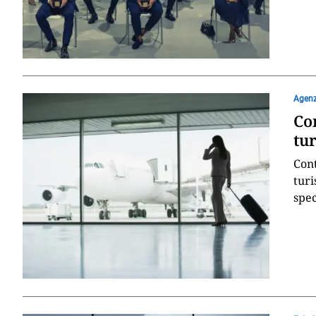
Agenz
Con
tu
Cont
turi
spec