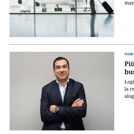
mana
Hotel
Più
bu
Logi
la r
alog