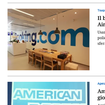
Trasp
Il 
Ai
Usa
poli
sfer
Agenz
Am
gio