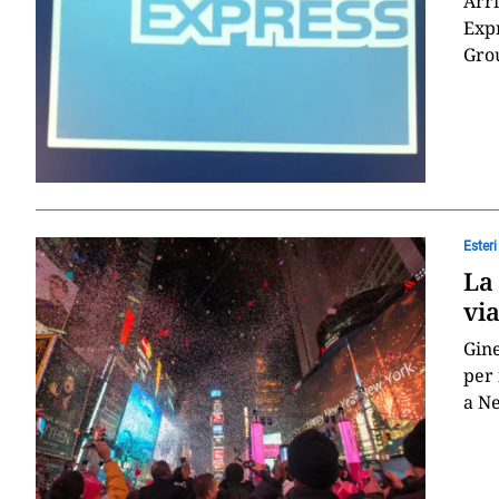
Arri
Expr
Grou
Esteri
La 
via
Gine
per 
a Ne