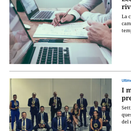
ri
La c
camb
temp
Ultim
I m
pr
Set
ques
del 