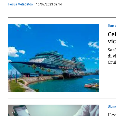
Focus Metadatos
10/07/2023 09:14
Tour 
Ce
vi
Sarà
di v
Crui
Ultim
Ecc