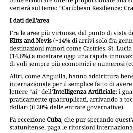
onde elaborare offerte proporzionate alla sos
verterà sul tema: “Caribbean Resilience: C
I dati dell’area
Fra le aree più virtuose, dal punto di vista d
Kitts and Nevis
(+14% di arrivi solo fra genn
destinazioni minori come Castries, St. Luci
(14,6%) a mostrare oggi una rapida innovazi
di voli sempre più economici e numerosi (con
Altri, come Anguilla, hanno addirittura ben
internazionale per il semplice fatto di aver
lettere “ai” dell’
Intelligenza Artificiale
: i gu
praticamente quadruplicati, arrivando a tocca
dollari (il 20% delle entrate governative).
Fa eccezione
Cuba
, che pur sperando quest
statunitense, paga le ritorsioni internaziona