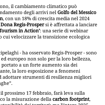
scono, il cambiamento climatico può
ndamento degli arrivi nel
Golfo del Messico
on
, con un 18% di crescita media nel 2024
Dona Regis-Prosper
si è affrettata a lanciare
Tourism in Action’
: una serie di webinar
o cui velocizzare la transizione ecologica
rcipelaghi - ha osservato Regis-Prosper - sono
 ed europeo non solo per la loro bellezza,
a portato a un forte aumento sia dei
ante, la loro esposizione a fenomeni
 adottare strumenti di resilienza migliori
nghe”.
l prossimo 17 febbraio, farà leva sulla
loco la misurazione della
carbon footprint
,