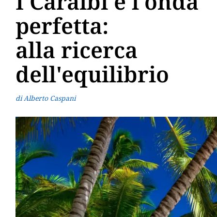
I Caraibi e l'onda
perfetta:
alla ricerca
dell'equilibrio
di Alberto Caspani