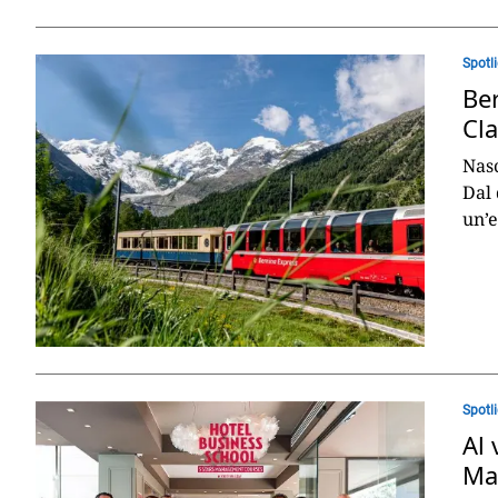
Spotl
Be
Cla
Nasc
Dal 
un’e
Spotl
Al 
Ma