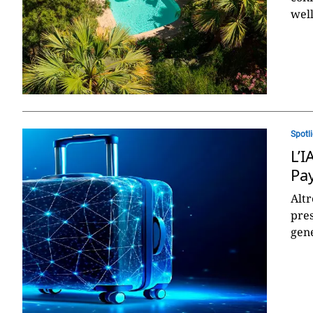
well
Spotl
L’I
Pay
Altr
pres
gene