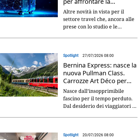
per affrontare la
transizione
Altre novità in vista per il
settore travel che, ancora alle
prese con lo studio e le
possibili applicazioni dell’IA
generativa, si trova adesso a
fare
...
Spotlight
27/07/2026 08:00
Bernina Express: nasce la
nuova Pullman Class.
Carrozze Art Déco per
viaggi di lusso
Nasce dall’insopprimibile
fascino per il tempo perduto.
Dal desiderio dei viaggiatori di
sentirsi destinatari di
un’esperienza esclusiva da
vivere in lentezza.
...
Spotlight
20/07/2026 08:00