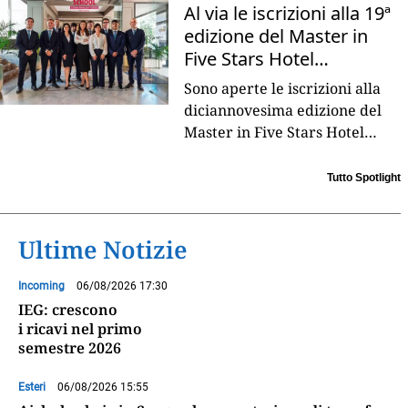
Al via le iscrizioni alla 19ª
edizione del Master in
Five Stars Hotel
Management
Sono aperte le iscrizioni alla
diciannovesima edizione del
Master in Five Stars Hotel
Management, firmato Hotel
Business School by Forte
Tutto Spotlight
Village in collaborazione
...
Ultime Notizie
Incoming
06/08/2026 17:30
IEG: crescono
i ricavi nel primo
semestre 2026
Esteri
06/08/2026 15:55