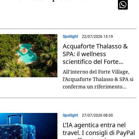
Spotlight
22/07/2026 15:19
Acquaforte Thalasso &
SPA: il wellness
scientifico del Forte
Village Resort
All’interno del Forte Village,
l’Acquaforte Thalasso & SPA si
conferma un riferimento
internazionale nel segmento
wellness di lusso, grazie a un
approccio
...
Spotlight
27/07/2026 08:00
L’IA agentica entra nel
travel. I consigli di PayPal