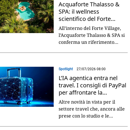
Acquaforte Thalasso &
SPA: il wellness
scientifico del Forte
Village Resort
All’interno del Forte Village,
l’Acquaforte Thalasso & SPA si
conferma un riferimento
internazionale nel segmento
wellness di lusso, grazie a un
approccio
...
Spotlight
27/07/2026 08:00
L’IA agentica entra nel
travel. I consigli di PayPal
per affrontare la
transizione
Altre novità in vista per il
settore travel che, ancora alle
prese con lo studio e le
possibili applicazioni dell’IA
generativa, si trova adesso a