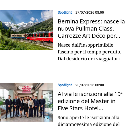
fare
...
Spotlight
27/07/2026 08:00
Bernina Express: nasce la
nuova Pullman Class.
Carrozze Art Déco per
viaggi di lusso
Nasce dall’insopprimibile
fascino per il tempo perduto.
Dal desiderio dei viaggiatori di
sentirsi destinatari di
un’esperienza esclusiva da
vivere in lentezza.
...
Spotlight
20/07/2026 08:00
Al via le iscrizioni alla 19ª
edizione del Master in
Five Stars Hotel
Management
Sono aperte le iscrizioni alla
diciannovesima edizione del