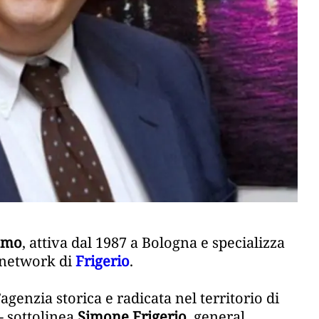
ismo
, attiva dal 1987 a Bologna e specializza
l network di
Frigerio
.
’agenzia storica e radicata nel territorio di
 sottolinea
Simone Frigerio
, general