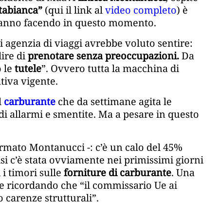
tabianca”
(qui il link al
video completo
) è
 stanno facendo in questo momento.
i agenzia di viaggi avrebbe voluto sentire:
ire di
prenotare senza preoccupazioni.
Da
o le
tutele
”. Ovvero tutta la macchina di
tiva vigente.
l
carburante
che da settimane agita le
di allarmi e smentite. Ma a pesare in questo
fermato Montanucci -: c’è un calo del 45%
si c’è stata ovviamente nei primissimi giorni
 i timori sulle
forniture di carburante
. Una
e ricordando che “il commissario Ue ai
o carenze strutturali”.