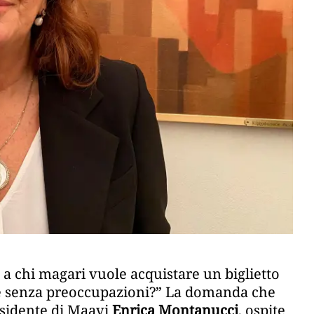
 a chi magari vuole acquistare un biglietto
re senza preoccupazioni?” La domanda che
esidente di Maavi
Enrica Montanucci
, ospite