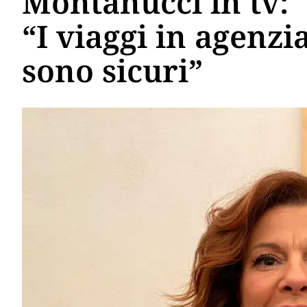
Montanucci in tv:
“I viaggi in agenzi
sono sicuri”