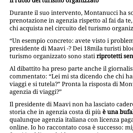
Il ruolo del turismo organizzato
Durante il suo intervento, Montanucci ha sot
prenotazione in agenzia rispetto al fai da te
chi acquista nel circuito del turismo organiz
“Un esempio concreto: avete visto i problemi
presidente di Maavi -? Dei 18mila turisti blo
turismo organizzato sono stati
riprotetti se
Al dibattito ha preso parte anche il giornal
commentato: “Lei mi sta dicendo che chi ha 
viaggi e si tutela?” Pronta la risposta di Mo
agenzia di viaggi?”
Il presidente di Maavi non ha lasciato cader
storia che in agenzia costa di più
è una bufal
qualunque agenzia italiana con licenza pa
online. Io ho raccontato cosa è successo: mi