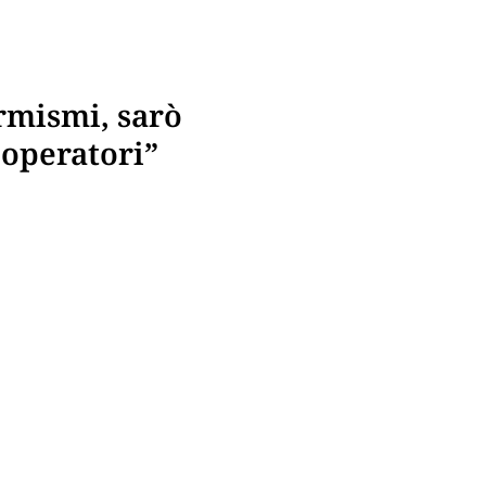
rmismi, sarò
 operatori”