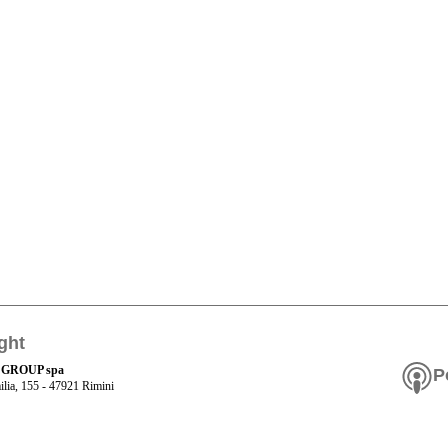
ght
 GROUP spa
P
ilia, 155 - 47921 Rimini