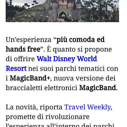
Un’esperienza “
più comoda ed
hands free
”. È quanto si propone
di offrire
Walt Disney World
Resort
nei suoi parchi tematici con
i
MagicBand+
, nuova versione dei
braccialetti elettronici
MagicBand
.
La novità, riporta
Travel Weekly
,
promette di rivoluzionare
l’esperienza all’interno dei parchi