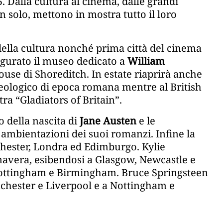
5. Dalla cultura al cinema, dalle grandi
on solo, mettono in mostra tutto il loro
della cultura nonché prima città del cinema
gurato il museo dedicato a
William
ouse di Shoreditch. In estate riaprirà anche
heologico di epoca romana mentre al British
a “Gladiators of Britain”.
 della nascita di
Jane Austen
e le
 ambientazioni dei suoi romanzi. Infine la
chester, Londra ed Edimburgo. Kylie
mavera, esibendosi a Glasgow, Newcastle e
 Nottingham e Birmingham. Bruce Springsteen
chester e Liverpool e a Nottingham e