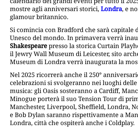
calendario dei grandi eventi per tutto il 202
mostre agli anniversari storici,
Londra
, e n
glamour britannico.
Si comincia con Bradford che sarà capitale 
Unesco del mondo. In primavera verrà inau
Shakespeare
presso la storica Curtain Playh
il Jewry Wall Museum di Leicester, sito arc
Museum di Londra verrà inaugurata la mostr
Nel 2025 ricorrerà anche il 250° anniversario
celebrazioni si svolgeranno nei luoghi delle
musica: gli Oasis sosteranno a Cardiff, Man
Minogue porterà il suo Tension Tour di pri
Manchester, Liverpool, Sheffield, Londra,
e Bob Dylan saranno rispettivamente a Man
Londra, città che ospiterà anche i Coldplay.