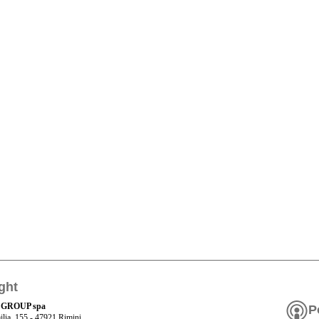
ght
 GROUP spa
P
ilia, 155 - 47921 Rimini