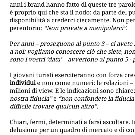
anni i brand hanno fatto di queste tre parol
è proprio qui che sta il nodo: da parte del 
disponibilità a crederci ciecamente. Non per
perentorio:
“Non provate a manipolarci”
.
P
er anni – proseguono al punto 3 – ci avete s
a noi: vogliamo conoscere ciò che siete, non
sono i vostri ‘data’ – avvertono al punto 5 -
I giovani turisti eserciteranno con forza cre
individui
e non come numeri: le relazioni – 
milioni di view. E le indicazioni sono chiare
nostra fiducia”
e
“non confondete la fiducia 
difficile trovare qualcun altro”
.
Chiari, fermi, determinati a farsi ascoltare.
delusione per un quadro di mercato e di c