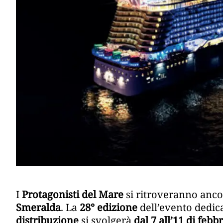
I
Protagonisti del Mare
si ritroveranno anco
Smeralda
. La
28° edizione
dell’evento dedic
distribuzione
si svolgerà
dal 7 all’11 di febb