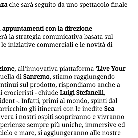
nza
che sarà seguito da uno spettacolo finale
i
appuntamenti con la direzione
rà la strategia comunicativa basata sul
, le iniziative commerciali e le novità di
zione
, all’innovativa piattaforma
‘Live Your
uella di
Sanremo
, stiamo raggiungendo
ontinui sul prodotto, rispondiamo anche a
 crocieristi - chiude
Luigi Stefanelli
,
ent -. Infatti, primi al mondo, spinti dal
rricchito gli itinerari con le inedite
Sea
avera i nostri ospiti scopriranno e vivranno
esperienze sempre più uniche, immersive ed
cielo e mare, si aggiungeranno alle nostre