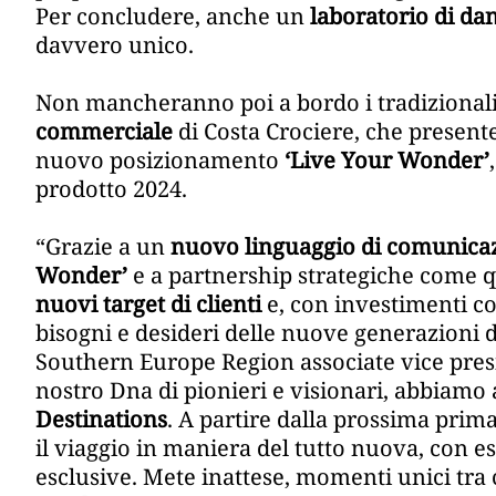
Per concludere, anche un
laboratorio di da
davvero unico.
Non mancheranno poi a bordo i tradizional
commerciale
di Costa Crociere, che presente
nuovo posizionamento
‘Live Your Wonder’
prodotto 2024.
“Grazie a un
nuovo linguaggio di comunica
Wonder’
e a partnership strategiche come q
nuovi target di clienti
e, con investimenti c
bisogni e desideri delle nuove generazioni di
Southern Europe Region associate vice presid
nostro Dna di pionieri e visionari, abbiamo a
Destinations
. A partire dalla prossima prim
il viaggio in maniera del tutto nuova, con 
esclusive. Mete inattese, momenti unici tra 