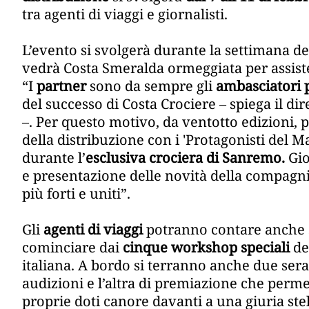
tra agenti di viaggi e giornalisti.
L’evento si svolgerà durante la settimana d
vedrà Costa Smeralda ormeggiata per assistere
“I
partner
sono da sempre gli
ambasciatori p
del successo di Costa Crociere – spiega il di
–. Per questo motivo, da ventotto edizioni,
della distribuzione con i 'Protagonisti del M
durante l’
esclusiva crociera di Sanremo.
Gio
e presentazione delle novità della compagni
più forti e uniti”.
Gli
agenti di viaggi
potranno contare anche s
cominciare dai
cinque workshop speciali
de
italiana. A bordo si terranno anche due sera
audizioni e l’altra di premiazione che permet
proprie doti canore davanti a una giuria ste