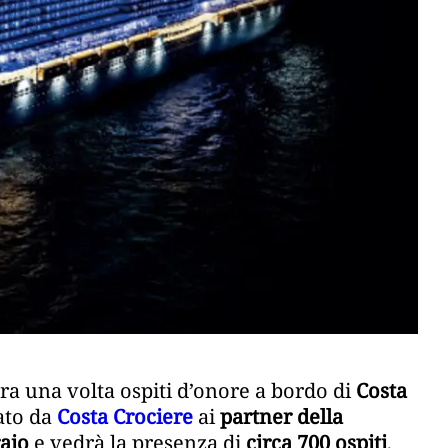
ra una volta ospiti d’onore a bordo di
Costa
ato da
Costa Crociere
ai
partner della
raio
e vedrà la presenza di
circa 700 ospiti
,