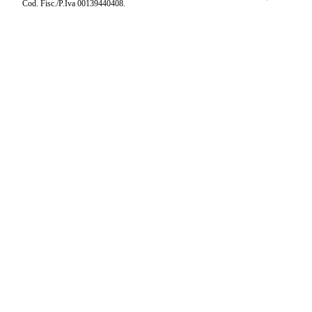
Cod. Fisc./P.Iva 00139440408.