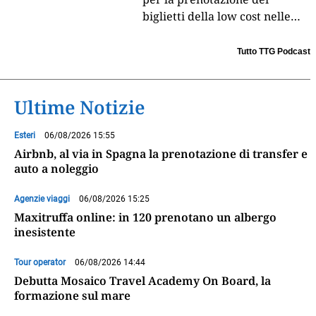
biglietti della low cost nelle
agenzie di viaggi, ha messo in
subbuglio il mercato della
Tutto TTG Podcast
distribuzione.
...
Ultime Notizie
Esteri
06/08/2026 15:55
Airbnb, al via in Spagna la prenotazione di transfer e
auto a noleggio
Agenzie viaggi
06/08/2026 15:25
Maxitruffa online: in 120 prenotano un albergo
inesistente
Tour operator
06/08/2026 14:44
Debutta Mosaico Travel Academy On Board, la
formazione sul mare