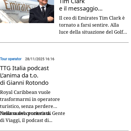
Tim Clark
e il messaggio
a Lufthansa
Il ceo di Emirates Tim Clark è
tornato a farsi sentire. Alla
luce della situazione del Golfo
e della situazione del trasporto
aereo, il manager ha
promesso:
...
Tour operator
28/11/2025 16:16
TTG Italia podcast
L’anima da t.o.
di Gianni Rotondo
Royal Caribbean vuole
trasformarmi in operatore
turistico, senza perdere
l’anima del crocierista.
Nella nuova puntata di Gente
di Viaggi, il podcast di
...