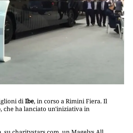
iglioni di
Ibe
, in corso a Rimini Fiera. Il
o
, che ha lanciato un'iniziativa in
ta, su charitystars.com, un Magelys All