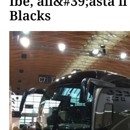
Ibe, all&#39;asta il
Blacks