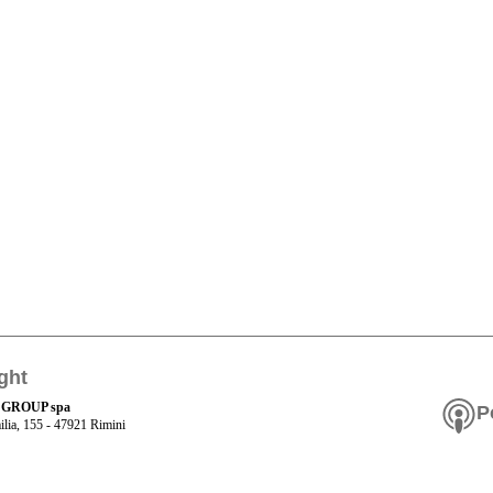
ght
 GROUP spa
P
ilia, 155 - 47921 Rimini