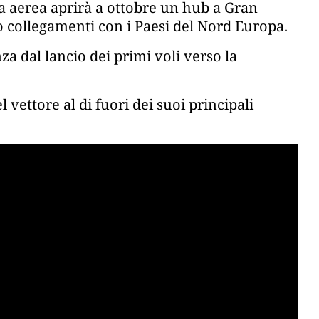
a aerea aprirà a ottobre un hub a Gran
collegamenti con i Paesi del Nord Europa.
za dal lancio dei primi voli verso la
 vettore al di fuori dei suoi principali