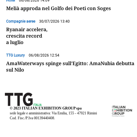
Hotel
06/08/2026 14:09
Melià approda nel Golfo dei Poeti con Soges
Compagnie aeree
30/07/2026 13:40
Ryanair accelera,
crescita record
a luglio
TTG Luxury
06/08/2026 12:54
AmaWaterways spinge sull’Egitto: AmaNubia debutta
sul Nilo
© 2023 ITALIAN EXHIBITION GROUP spa
sede legale e amministrativa: Via Emilia, 155 - 47921 Rimini
Cod. Fisc./P.Iva 00139440408.