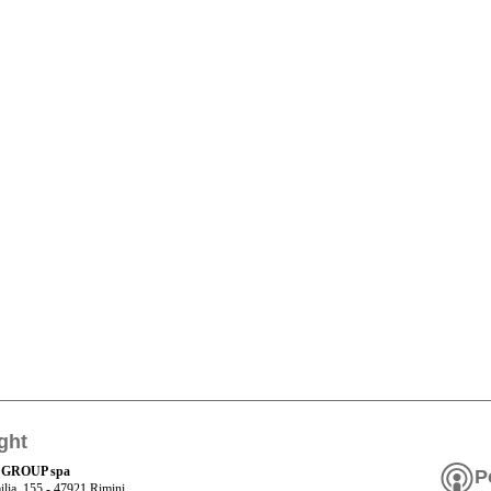
ght
 GROUP spa
P
ilia, 155 - 47921 Rimini