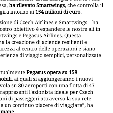
esa,
ha rilevato Smartwings
, che controlla il
ggira intorno ai
154 milioni di euro
.
zione di Czech Airlines e Smartwings – ha
 nostro obiettivo è espandere le nostre ali in
rtwings e Pegasus Airlines. Questa
a la creazione di aziende resilienti e
urezza al centro delle operazioni e siano
perienze di viaggio semplici, personalizzate
attualmente
Pegasus opera su 158
obili
, ai quali si aggiungeranno i nuovi
la su 80 aeroporti con una flotta di 47
 rappresenti l'azionista ideale per Czech
ni di passeggeri attraverso la sua rete
 e un continuo piacere di viaggiare”, ha
Simane
.