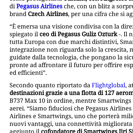
di
Pegasus Airlines
che, con un blitz a sorpr
brand
Czech Airlines
, per una cifra che si a
“È emersa una visione condivisa con la dire
spiegato il
ceo di Pegasus Guliz Ozturk
-. Il
tutta Europa con due marchi distintivi, Sma
integrazione non riguarda solo la crescita, m
guidate dalla tecnologia, che pongano la sic
pronte ad affrontare il futuro per offrire es
ed efficienti”.
Secondo quanto riportato da
Flightglobal
, 
destinazioni grazie a una flotta di 127 aerom
B737 Max 10 in ordine, mentre Smartwings vo
aerei. “Siamo fiduciosi che Pegasus Airlines
Airlines e Smartwings, uno che porterà milio
nuovi vantaggi, una connettività migliorata
aggiunto il
cofondatore di Smartwings Jiri 