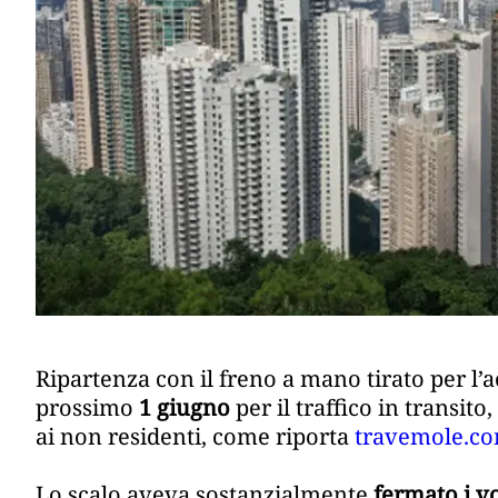
Ripartenza con il freno a mano tirato per l’
prossimo
1 giugno
per il traffico in transito
ai non residenti, come riporta
travemole.c
Lo scalo aveva sostanzialmente
fermato i v