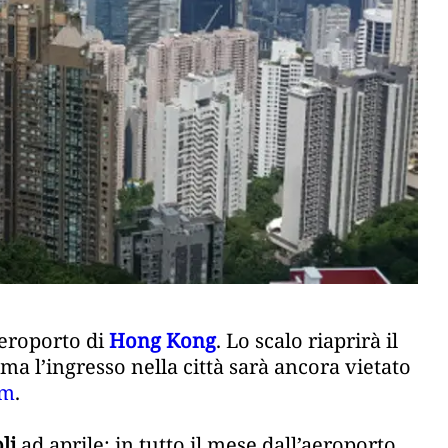
aeroporto di
Hong Kong
. Lo scalo riaprirà il
, ma l’ingresso nella città sarà ancora vietato
om
.
oli
ad aprile: in tutto il mese dall’aeroporto