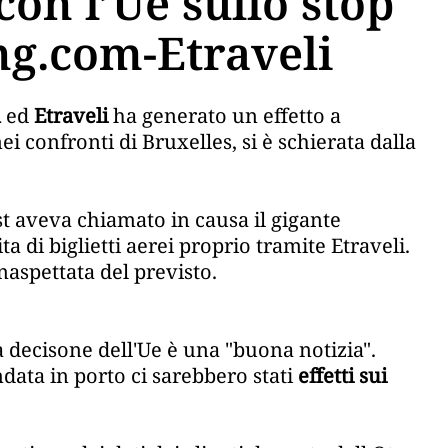
con l’Ue sullo stop
ng.com-Etraveli
m
ed
Etraveli
ha generato un effetto a
ei confronti di Bruxelles, si è schierata dalla
st aveva chiamato in causa il gigante
 di biglietti aerei proprio tramite Etraveli.
aspettata del previsto.
la decisone dell'Ue è una "buona notizia".
ndata in porto ci sarebbero stati
effetti sui