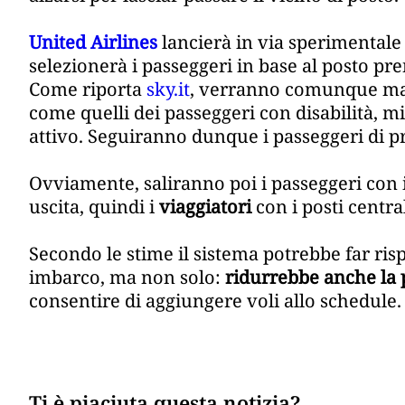
United Airlines
lancierà in via sperimentale
selezionerà i passeggeri in base al posto pre
Come riporta
sky.it
, verranno comunque mant
come quelli dei passeggeri con disabilità, m
attivo. Seguiranno dunque i passeggeri di pr
Ovviamente, saliranno poi i passeggeri con i p
uscita, quindi i
viaggiatori
con i posti centra
Secondo le stime il sistema potrebbe far ris
imbarco, ma non solo:
ridurrebbe anche la p
consentire di aggiungere voli allo schedule.
Ti è piaciuta questa notizia?