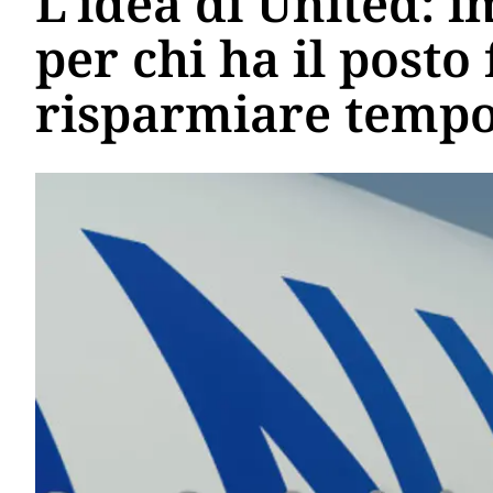
L'idea di United: 
per chi ha il posto
risparmiare temp