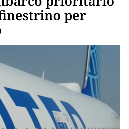
imbarco prioritario
 finestrino per
o