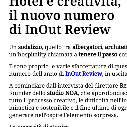
Hotel e creatività,
il nuovo numero
di InOut Review
Un
sodalizio
, quello tra
albergatori
,
architet
un’hospitality chiamata a
tenere il passo
con
E sono proprio le varie sfaccettature di que
numero dell’anno di
InOut Review
, in uscit
A cominciare dall’intervista del direttore
Re
founder dello
studio NOA
, che approfondisc
tutto il processo creativo, le difficoltà nell’i
mimetica e sostenibile e il fine ultimo di og
generare nell’ospite l’elemento sorpresa.
La necessità di stupire