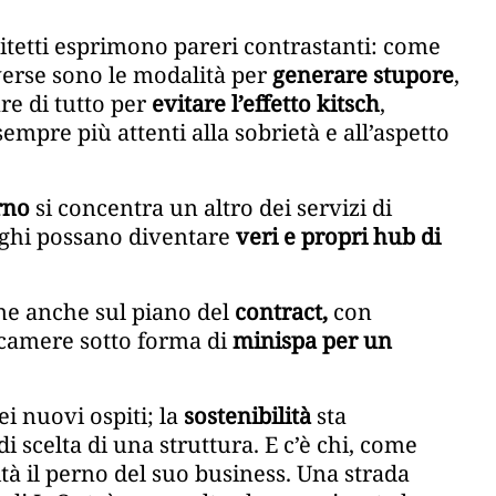
hitetti esprimono pareri contrastanti: come
iverse sono le modalità per
generare stupore
,
re di tutto per
evitare l’effetto kitsch
,
mpre più attenti alla sobrietà e all’aspetto
rno
si concentra un altro dei servizi di
erghi possano diventare
veri e propri hub di
ne anche sul piano del
contract,
con
 camere sotto forma di
minispa per un
ei nuovi ospiti; la
sostenibilità
sta
i scelta di una struttura. E c’è chi, come
lità il perno del suo business. Una strada