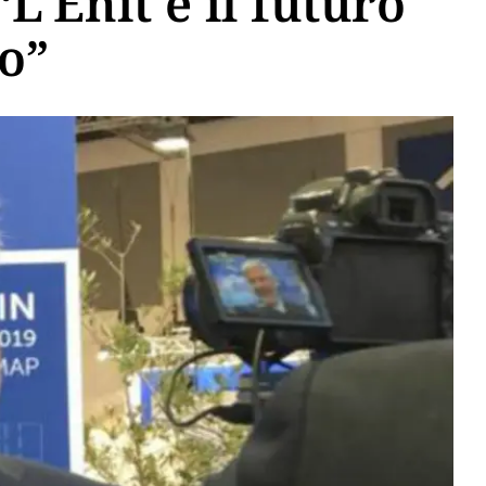
L'Enit e il futuro
no”