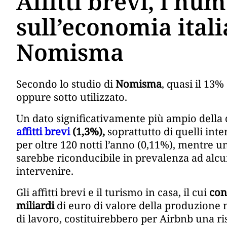
Affitti brevi, i num
sull’economia itali
Nomisma
Secondo lo studio di
Nomisma
, quasi il 13%
oppure sotto utilizzato.
Un dato significativamente più ampio della
affitti brevi
(1,3%),
soprattutto di quelli inter
per oltre 120 notti l’anno (0,11%), mentre un
sarebbe riconducibile in prevalenza ad alcuni
intervenire.
Gli affitti brevi e il turismo in casa, il cui
con
miliardi
di euro di valore della produzione n
di lavoro, costituirebbero per Airbnb una ris