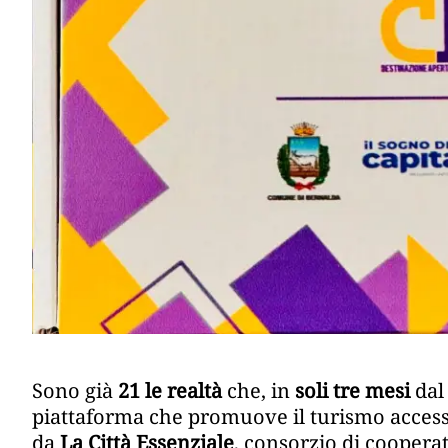
Sono già
21 le realtà
che, in
soli tre mesi
dal
piattaforma che promuove il turismo accessibi
da
La Città Essenziale
, consorzio di cooperat