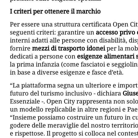
I criteri per ottenere il marchio
Per essere una struttura certificata Open Cit
seguenti criteri: garantire un
accesso privo 
interni adatti alle persone con disabilità, di
fornire
mezzi di trasporto idonei
per la mobi
dedicati a persone con
esigenze alimentari 
la prima infanzia (come fasciatoi e seggiolini
in base a diverse esigenze e fasce d’età.
“La piattaforma segna un ulteriore e import
futuro del turismo inclusivo - dichiara
Gius
Essenziale -. Open City rappresenta non sol
un modello replicabile in altre regioni e P
“Insieme possiamo costruire un futuro in cui
godere delle meraviglie del nostro territorio
e rispettose. Il progetto si colloca nel contes