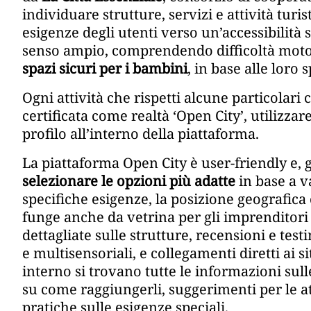
individuare strutture, servizi e attività turi
esigenze degli utenti verso un’accessibilità 
senso ampio, comprendendo difficoltà moto
spazi sicuri per i bambini
, in base alle loro 
Ogni attività che rispetti alcune particolari 
certificata come realtà ‘Open City’, utilizza
profilo all’interno della piattaforma.
La piattaforma Open City è user-friendly e, gr
selezionare le opzioni più adatte
in base a va
specifiche esigenze, la posizione geografica 
funge anche da vetrina per gli imprenditori 
dettagliate sulle strutture, recensioni e tes
e multisensoriali, e collegamenti diretti ai sit
interno si trovano tutte le informazioni sulle
su come raggiungerli, suggerimenti per le att
pratiche sulle esigenze speciali.