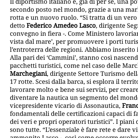
Il diportismo italiano è, già di per sé, una 
secondo posto nel mondo, grazie a una mar
rotta e un nuovo ruolo. “Si tratta di un ver
detto
Federico Amedeo Lasco
, dirigente Se
convegno in fiera -. Come Ministero lavoriamo
vista dal mare’, per promuovere i porti turi
l’entroterra delle regioni. Abbiamo inserito i
Alla pari dei ‘Cammini’, stanno così nascend
pacchetti turistici, come nel caso delle Ma
Marchegiani
, dirigente Settore Turismo dell
17 rotte. Scesi dalla barca, si esplora il terr
lavorare molto e bene sui servizi, per crear
diventare la nautica un segmento del mondo tu
vicepresidente vicario di Assonautica,
Franc
fondamentali delle certificazioni capaci di fa
dei veri e propri operatori turistici”. I pian
sono tutte. “L’essenziale è fare rete e dare vit
ammonito Lasco -, così come occorre evolver