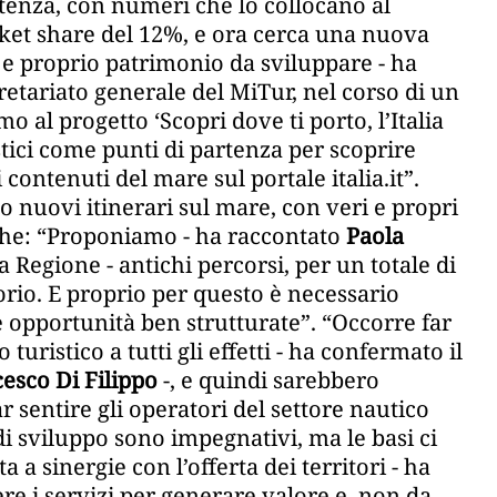
potenza, con numeri che lo collocano al
ket share del 12%, e ora cerca una nuova
o e proprio patrimonio da sviluppare - ha
gretariato generale del MiTur, nel corso di un
 al progetto ‘Scopri dove ti porto, l’Italia
stici come punti di partenza per scoprire
 contenuti del mare sul portale italia.it”.
o nuovi itinerari sul mare, con veri e propri
rche: “Proponiamo - ha raccontato
Paola
a Regione - antichi percorsi, per un totale di
itorio. E proprio per questo è necessario
e opportunità ben strutturate”. “Occorre far
ristico a tutti gli effetti - ha confermato il
esco Di Filippo
-, e quindi sarebbero
r sentire gli operatori del settore nautico
i di sviluppo sono impegnativi, ma le basi ci
a a sinergie con l’offerta dei territori - ha
e i servizi per generare valore e, non da