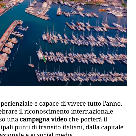
rienziale e capace di vivere tutto l’anno.
lebrare il riconoscimento internazionale
rso una
campagna video
che porterà il
ali punti di transito italiani, dalla capitale
nazionale e ai social media.