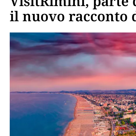
VisitRimini, parte
il nuovo racconto 