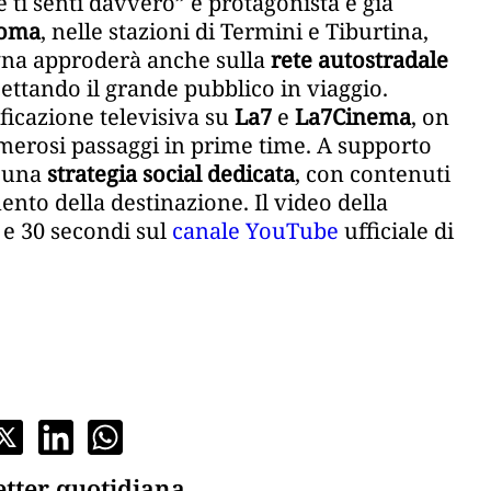
 ti senti davvero” è protagonista è già
oma
, nelle stazioni di Termini e Tiburtina,
gna approderà anche sulla
rete autostradale
ettando il grande pubblico in viaggio.
ficazione televisiva su
La7
e
La7Cinema
, on
merosi passaggi in prime time. A supporto
e una
strategia social dedicata
, con contenuti
nto della destinazione. Il video della
 e 30 secondi sul
canale YouTube
ufficiale di
etter quotidiana