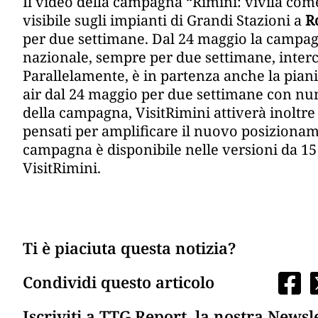
Il video della campagna “Rimini: vivila come
visibile sugli impianti di Grandi Stazioni a
R
per due settimane. Dal 24 maggio la campa
nazionale, sempre per due settimane, interc
Parallelamente, è in partenza anche la piani
air dal 24 maggio per due settimane con nu
della campagna, VisitRimini attiverà inoltr
pensati per amplificare il nuovo posizioname
campagna è disponibile nelle versioni da 15
VisitRimini.
Ti è piaciuta questa notizia?
Condividi questo articolo
Iscriviti a TTG Report, la nostra Newsl