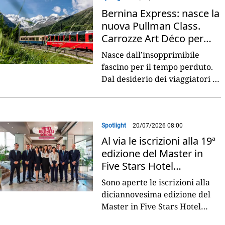
Bernina Express: nasce la
nuova Pullman Class.
Carrozze Art Déco per
viaggi di lusso
Nasce dall’insopprimibile
fascino per il tempo perduto.
Dal desiderio dei viaggiatori di
sentirsi destinatari di
un’esperienza esclusiva da
vivere in lentezza.
...
Spotlight
20/07/2026 08:00
Al via le iscrizioni alla 19ª
edizione del Master in
Five Stars Hotel
Management
Sono aperte le iscrizioni alla
diciannovesima edizione del
Master in Five Stars Hotel
Management, firmato Hotel