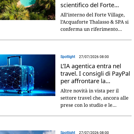
scientifico del Forte
Village Resort
All’interno del Forte Village,
l’Acquaforte Thalasso & SPA si
conferma un riferimento
internazionale nel segmento
wellness di lusso, grazie a un
approccio
...
Spotlight
27/07/2026 08:00
L’IA agentica entra nel
travel. I consigli di PayPal
per affrontare la
transizione
Altre novità in vista per il
settore travel che, ancora alle
prese con lo studio e le
possibili applicazioni dell’IA
generativa, si trova adesso a
fare
...
Spotlight
27/07/2026 08:00