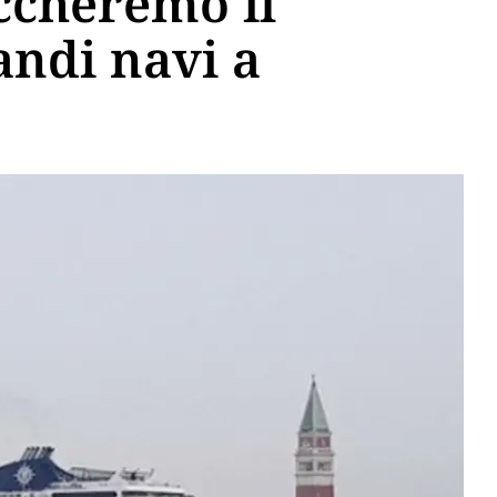
ccheremo il
andi navi a