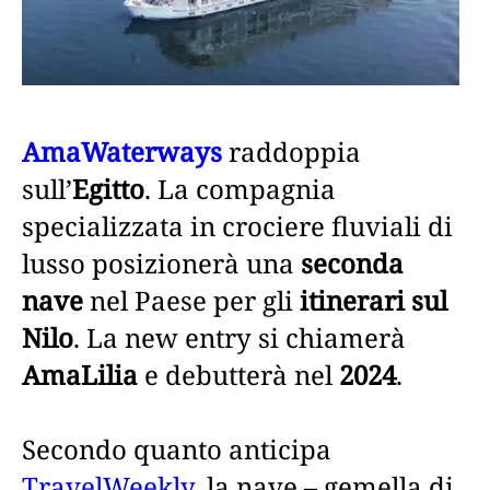
AmaWaterways
raddoppia
sull’
Egitto
. La compagnia
specializzata in crociere fluviali di
lusso posizionerà una
seconda
nave
nel Paese per gli
itinerari sul
Nilo
. La new entry si chiamerà
AmaLilia
e debutterà nel
2024
.
Secondo quanto anticipa
TravelWeekly
, la nave – gemella di