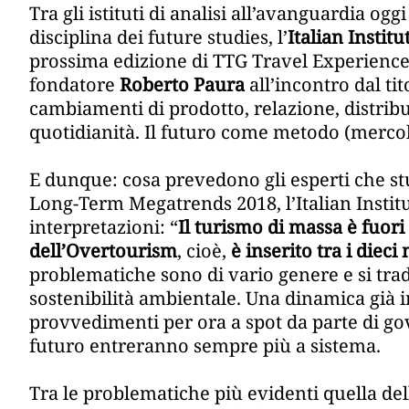
Tra gli istituti di analisi all’avanguardia oggi
disciplina dei future studies, l’
Italian Instit
prossima edizione di TTG Travel Experience 
fondatore
Roberto Paura
all’incontro dal tit
cambiamenti di prodotto, relazione, distrib
quotidianità. Il futuro come metodo (mercole
E dunque: cosa prevedono gli esperti che st
Long-Term Megatrends 2018, l’Italian Institu
interpretazioni: “
Il turismo di massa è fuori
dell’Overtourism
, cioè,
è inserito tra i diec
problematiche sono di vario genere e si tra
sostenibilità ambientale. Una dinamica già i
provvedimenti per ora a spot da parte di go
futuro entreranno sempre più a sistema.
Tra le problematiche più evidenti quella de