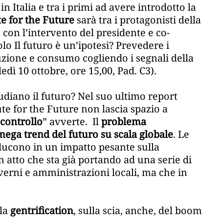
 in Italia e tra i primi ad avere introdotto la
ute for the Future
sarà tra i protagonisti della
con l’intervento del presidente e co-
olo Il futuro è un’ipotesi? Prevedere i
uzione e consumo cogliendo i segnali della
dì 10 ottobre, ore 15,00, Pad. C3).
udiano il futuro? Nel suo ultimo report
te for the Future non lascia spazio a
 controllo
” avverte. Il
problema
i mega trend del futuro su scala globale
. Le
ducono in un impatto pesante sulla
n atto che sta già portando ad una serie di
verni e amministrazioni locali, ma che in
lla
gentrification
, sulla scia, anche, del boom