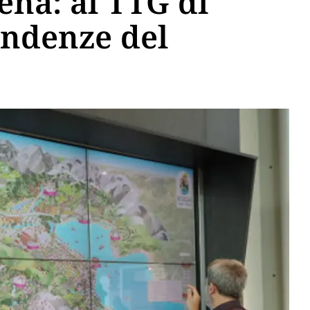
ena: al TTG di
endenze del