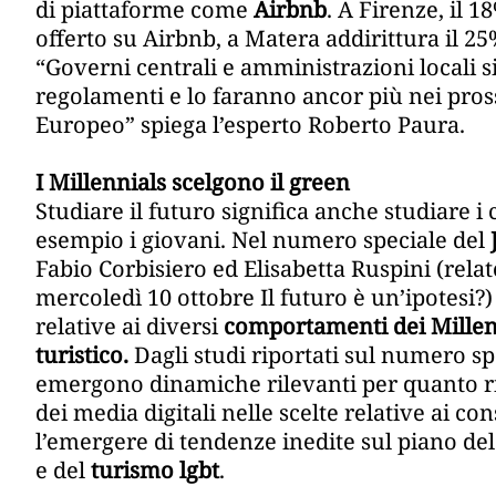
di piattaforme come
Airbnb
. A Firenze, il 
offerto su Airbnb, a Matera addirittura il 25
“Governi centrali e amministrazioni locali 
regolamenti e lo faranno ancor più nei pro
Europeo” spiega l’esperto Roberto Paura.
I Millennials scelgono il green
Studiare il futuro significa anche studiare 
esempio i giovani. Nel numero speciale del
Fabio Corbisiero ed Elisabetta Ruspini (rela
mercoledì 10 ottobre Il futuro è un’ipotesi?
relative ai diversi
comportamenti dei Millen
turistico.
Dagli studi riportati sul numero s
emergono dinamiche rilevanti per quanto ri
dei media digitali nelle scelte relative ai c
l’emergere di tendenze inedite sul piano de
e del
turismo lgbt
.