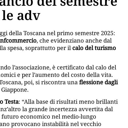
lancio del semestre
 le adv
aggi della Toscana nel primo semestre 2025:
onfcommercio
, che evidenziano anche dal
a spesa, soprattutto per il
calo del turismo
ndo l’associazione, è certificato dal calo del
mici e per l’aumento del costo della vita.
Toscana, poi, si riscontra una
flessione dagli
l Giappone.
lo Testa
: “Alla base di risultati meno brillanti
enz’altro la grande incertezza avvertita dal
 il futuro economico nel medio-lungo
ano provocano instabilità nel vecchio