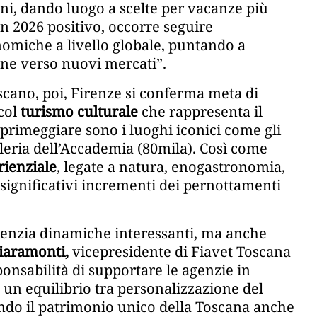
ni, dando luogo a scelte per vacanze più
n 2026 positivo, occorre seguire
onomiche a livello globale, puntando a
ione verso nuovi mercati”.
cano, poi, Firenze si conferma meta di
 col
turismo culturale
che rappresenta il
A primeggiare sono i luoghi iconici come gli
lleria dell’Accademia (80mila). Così come
ienziale
, legate a natura, enogastronomia,
 significativi incrementi dei pernottamenti
videnzia dinamiche interessanti, ma anche
iaramonti,
vicepresidente di Fiavet Toscana
onsabilità di supportare le agenzie in
e un equilibrio tra personalizzazione del
ando il patrimonio unico della Toscana anche