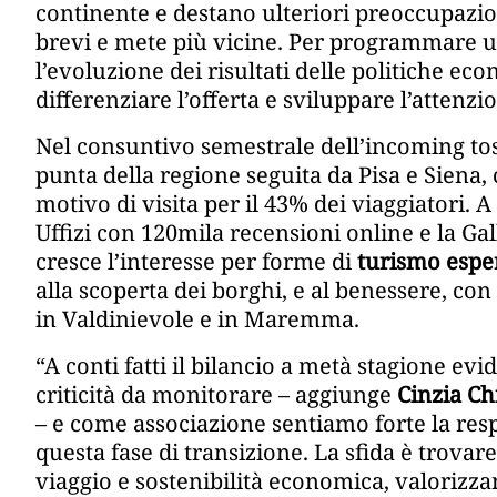
continente e destano ulteriori preoccupazio
brevi e mete più vicine. Per programmare u
l’evoluzione dei risultati delle politiche ec
differenziare l’offerta e sviluppare l’attenz
Nel consuntivo semestrale dell’incoming tos
punta della regione seguita da Pisa e Siena,
motivo di visita per il 43% dei viaggiatori. 
Uffizi con 120mila recensioni online e la Ga
cresce l’interesse per forme di
turismo esper
alla scoperta dei borghi, e al benessere, con
in Valdinievole e in Maremma.
“A conti fatti il bilancio a metà stagione e
criticità da monitorare – aggiunge
Cinzia Ch
– e come associazione sentiamo forte la resp
questa fase di transizione. La sfida è trovar
viaggio e sostenibilità economica, valorizz