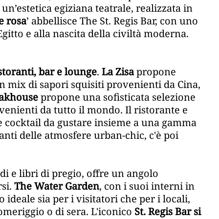
n’estetica egiziana teatrale, realizzata in
le rosa
’ abbellisce The St. Regis Bar, con uno
gitto e alla nascita della civiltà moderna.
storanti, bar e lounge
.
La Zisa
propone
n mix di sapori squisiti provenienti da Cina,
eakhouse
propone una sofisticata selezione
venienti da tutto il mondo. Il ristorante e
e cocktail da gustare insieme a una gamma
manti delle atmosfere urban-chic, c'è poi
di e libri di pregio, offre un angolo
si.
The Water Garden
, con i suoi interni in
 ideale sia per i visitatori che per i locali,
omeriggio o di sera. L'iconico
St. Regis Bar si