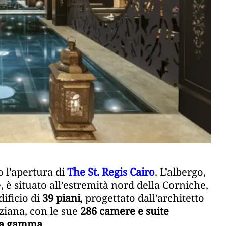
 l’apertura di
The St. Regis Cairo
. L’albergo,
, è situato all’estremità nord della Corniche,
dificio di
39 piani
, progettato dall’architetto
ziana, con le sue
286 camere e suite
lta gamma
.