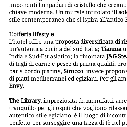
imponenti lampadari di cristallo che creano u
chiave moderna. Un murale intitolato ‘
Il so
stile contemporaneo che si ispira all'antico E
L'offerta lifestyle
L’hotel offre una
proposta diversificata di ri
un’autentica cucina del sud Italia;
Tianma
u
India e Sud-Est asiatico; la rinomata
J&G St
di tagli di carne e pesce di prima qualità pro
bar a bordo piscina,
Sirocco
, invece propon
di piatti mediterranei ed egiziani. Per gli a
Envy
.
The Library
, impreziosita da manufatti, arre
tranquillo per gli ospiti che vogliono rilassar
autentico stile egiziano, è il luogo di incontro
perfetto per sorseggire una tazza di tè nel p