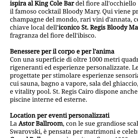
ispira al King Cole Bar
del fiore all'occhiel
il famoso cocktail Bloody Mary. Qui viene p
champagne del mondo, rari vini d'annata, coc
chiave local dell’
iconico St. Regis Bloody M
fragranza del fiore dell'ibisco.
Benessere per il corpo e per l'anima
Con una superficie di oltre 1000 metri quadr
rigeneranti ed esperienze personalizzate. Le
progettate per stimolare esperienze sensori
cui sauna, bagno a vapore, sala del ghiaccio
e vitality pool. St. Regis Cairo dispone anch
piscine interne ed esterne.
Location per eventi personalizzati
La
Astor Ballroom
, con le sue grandiose s
Swarovski, è pensata per matrimoni e celebraz