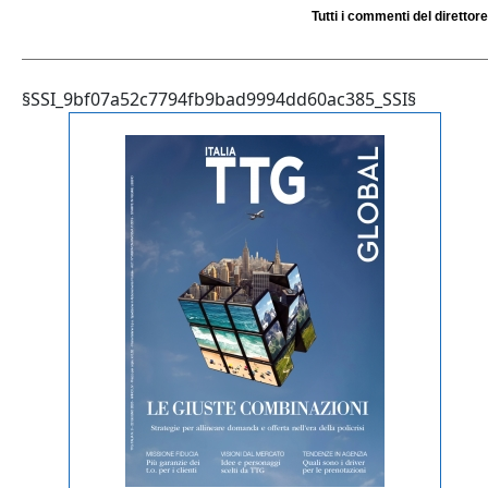
Tutti i commenti del direttore
§SSI_9bf07a52c7794fb9bad9994dd60ac385_SSI§