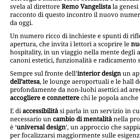
svela al direttore
Remo Vangelista
la genesi 
racconto di questo incontro il nuovo numer
da oggi.
Un numero ricco di inchieste e spunti di rifl
apertura, che invita i lettori a scoprire le
nu
hospitality, in un viaggio nella mente degli ar
canoni estetici, funzionalità e radicamento s
Sempre sul fronte dell’
interior design
un app
dell’attesa
, le lounge aeroportuali e le hall
profondamente da non-luohi asettici ad aree
accogliere e connettere
chi le popola anche
E di
accessibilità
si parla in un servizio in c
necessario un
cambio di mentalità
nella pro
è ‘
universal design
’, un approccio che sapp
per focalizzarsi maggiormente sulle esigenz