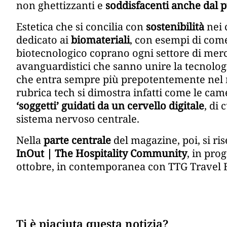
non ghettizzanti e
soddisfacenti anche dal p
Estetica che si concilia con
sostenibilità
nei 
dedicato ai
biomateriali
, con esempi di com
biotecnologico coprano ogni settore di merc
avanguardistici che sanno unire la tecnologi
che entra sempre più prepotentemente nel mo
rubrica tech si dimostra infatti come le cam
‘soggetti’ guidati da un cervello digitale
, di 
sistema nervoso centrale.
Nella
parte centrale
del magazine, poi, si ri
InOut | The Hospitality Community
, in pro
ottobre, in contemporanea con TTG Travel 
Ti è piaciuta questa notizia?