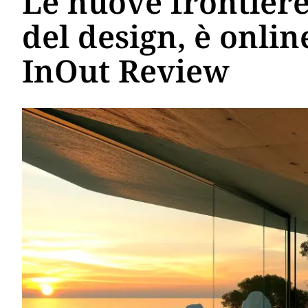
Le nuove frontier
del design, è onlin
InOut Review