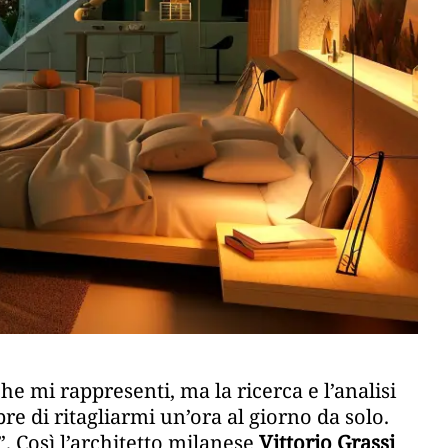
e mi rappresenti, ma la ricerca e l’analisi
e di ritagliarmi un’ora al giorno da solo.
”. Così l’architetto milanese
Vittorio Grassi