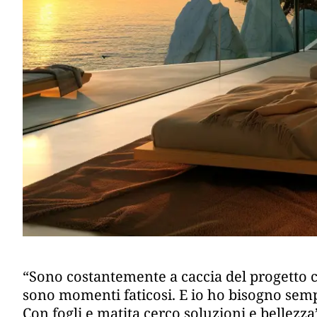
“Sono costantemente a caccia del progetto ch
sono momenti faticosi. E io ho bisogno sempr
Con fogli e matita cerco soluzioni e bellezza