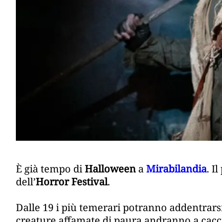
È già tempo di
Halloween
a
Mirabilandia
. I
dell’
Horror Festival
.
Dalle 19 i più temerari potranno addentrarsi
creature affamate di paura andranno a caccia 