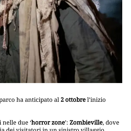
l parco ha anticipato al
2 ottobre
l’inizio
 nelle due ‘
horror zone
’:
Zombieville
, dove
dei visitatori in un sinistro villaggio