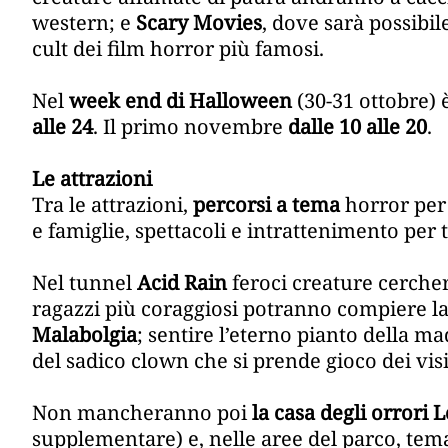
western; e
Scary Movies
, dove sarà possibil
cult dei film horror più famosi.
Nel
week end di Halloween
(30-31 ottobre) 
alle 24
. Il primo novembre
dalle 10 alle 20
.
Le attrazioni
Tra le attrazioni,
percorsi a tema
horror per 
e famiglie, spettacoli e intrattenimento per 
Nel tunnel
Acid Rain
feroci creature cercher
ragazzi più coraggiosi potranno compiere la t
Malabolgia
; sentire l’eterno pianto della m
del sadico clown che si prende gioco dei visi
Non mancheranno poi
la casa degli orrori
supplementare) e, nelle aree del parco, tema