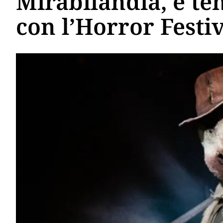
Mirabilandia, è t
con l’Horror Festi