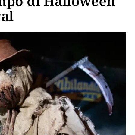
empo di Halloween
val