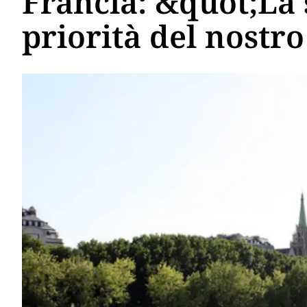
Francia: &quot;La 
priorità del nost