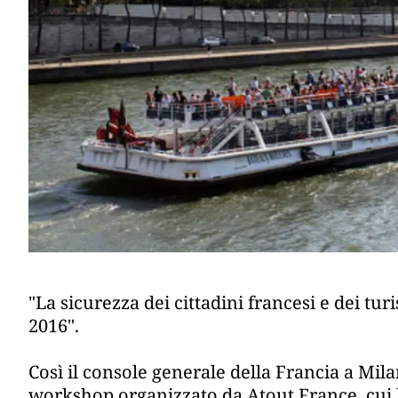
"La sicurezza dei cittadini francesi e dei tur
2016".
Così il console generale della Francia a Mila
workshop organizzato da Atout France, cui h