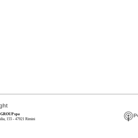
ght
 GROUP spa
P
ilia, 155 - 47921 Rimini