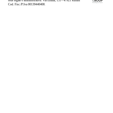
sede legale e amministrativa: Via Emilia, 155 - 47921 Rimini
Cod. Fisc./P.Iva 00139440408.