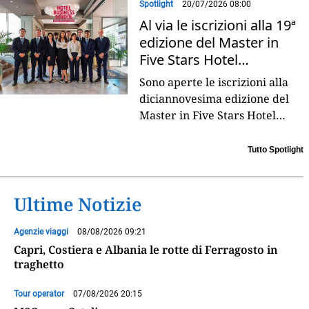
Spotlight
20/07/2026 08:00
Al via le iscrizioni alla 19ª
edizione del Master in
Five Stars Hotel
Management
Sono aperte le iscrizioni alla
diciannovesima edizione del
Master in Five Stars Hotel
Management, firmato Hotel
Business School by Forte
Tutto Spotlight
Village in collaborazione
...
Ultime Notizie
Agenzie viaggi
08/08/2026 09:21
Capri, Costiera e Albania le rotte di Ferragosto in
traghetto
Tour operator
07/08/2026 20:15