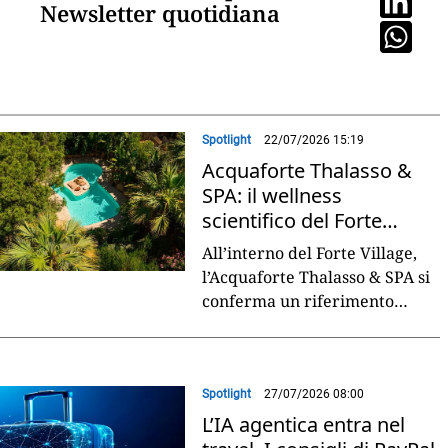
Newsletter quotidiana
Spotlight
22/07/2026 15:19
Acquaforte Thalasso &
SPA: il wellness
scientifico del Forte
Village Resort
All’interno del Forte Village,
l’Acquaforte Thalasso & SPA si
conferma un riferimento
internazionale nel segmento
wellness di lusso, grazie a un
approccio
...
Spotlight
27/07/2026 08:00
L’IA agentica entra nel