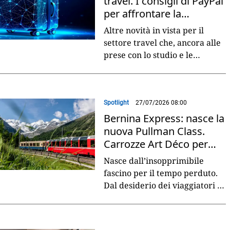
travel. I consigli di PayPal
per affrontare la
transizione
Altre novità in vista per il
settore travel che, ancora alle
prese con lo studio e le
possibili applicazioni dell’IA
generativa, si trova adesso a
fare
...
Spotlight
27/07/2026 08:00
Bernina Express: nasce la
nuova Pullman Class.
Carrozze Art Déco per
viaggi di lusso
Nasce dall’insopprimibile
fascino per il tempo perduto.
Dal desiderio dei viaggiatori di
sentirsi destinatari di
un’esperienza esclusiva da
vivere in lentezza.
...